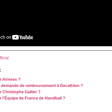
icial
:
 Airness ?
e demande de remboursement à Decathlon ?
 Christophe Galtier ?
 l’Équipe de France de Handball ?