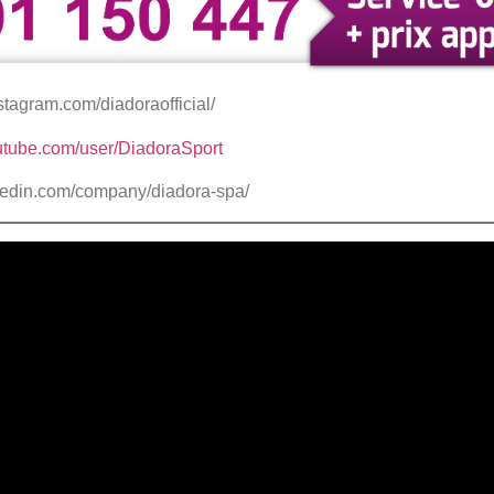
stagram.com/diadoraofficial/
utube.com/user/DiadoraSport
inkedin.com/company/diadora-spa/