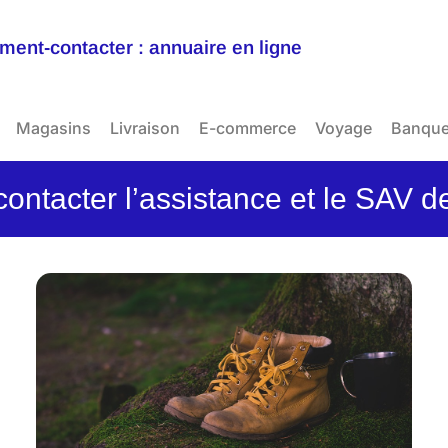
ent-contacter : annuaire en ligne
Magasins
Livraison
E-commerce
Voyage
Banqu
ntacter l’assistance et le SAV d