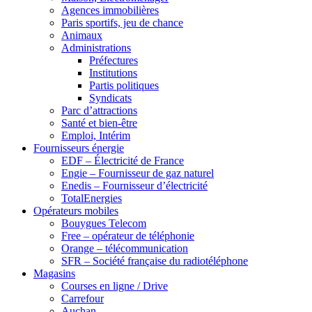
Agences immobilières
Paris sportifs, jeu de chance
Animaux
Administrations
Préfectures
Institutions
Partis politiques
Syndicats
Parc d’attractions
Santé et bien-être
Emploi, Intérim
Fournisseurs énergie
EDF – Électricité de France
Engie – Fournisseur de gaz naturel
Enedis – Fournisseur d’électricité
TotalEnergies
Opérateurs mobiles
Bouygues Telecom
Free – opérateur de téléphonie
Orange – télécommunication
SFR – Société française du radiotéléphone
Magasins
Courses en ligne / Drive
Carrefour
Auchan