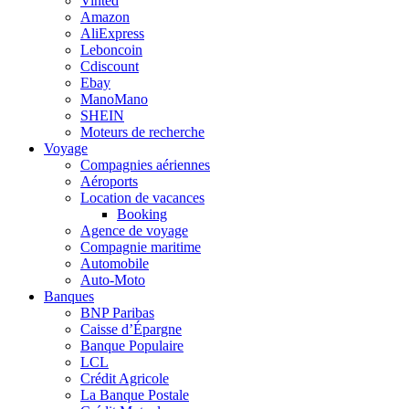
Vinted
Amazon
AliExpress
Leboncoin
Cdiscount
Ebay
ManoMano
SHEIN
Moteurs de recherche
Voyage
Compagnies aériennes
Aéroports
Location de vacances
Booking
Agence de voyage
Compagnie maritime
Automobile
Auto-Moto
Banques
BNP Paribas
Caisse d’Épargne
Banque Populaire
LCL
Crédit Agricole
La Banque Postale