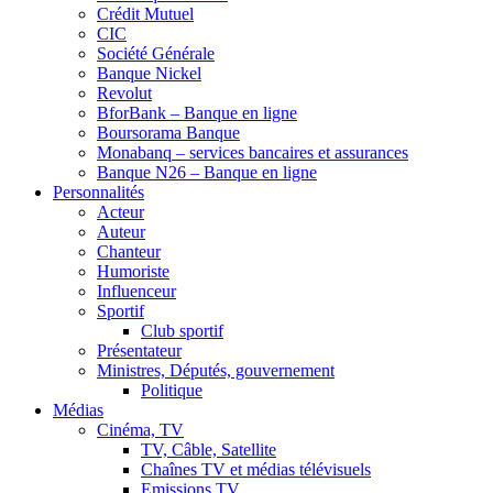
Crédit Mutuel
CIC
Société Générale
Banque Nickel
Revolut
BforBank – Banque en ligne
Boursorama Banque
Monabanq – services bancaires et assurances
Banque N26 – Banque en ligne
Personnalités
Acteur
Auteur
Chanteur
Humoriste
Influenceur
Sportif
Club sportif
Présentateur
Ministres, Députés, gouvernement
Politique
Médias
Cinéma, TV
TV, Câble, Satellite
Chaînes TV et médias télévisuels
Emissions TV