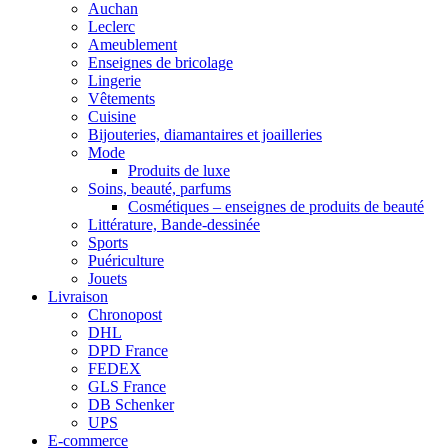
Auchan
Leclerc
Ameublement
Enseignes de bricolage
Lingerie
Vêtements
Cuisine
Bijouteries, diamantaires et joailleries
Mode
Produits de luxe
Soins, beauté, parfums
Cosmétiques – enseignes de produits de beauté
Littérature, Bande-dessinée
Sports
Puériculture
Jouets
Livraison
Chronopost
DHL
DPD France
FEDEX
GLS France
DB Schenker
UPS
E-commerce