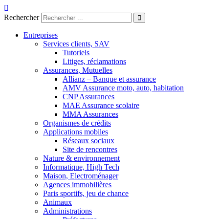
Aller
au
Rechercher
contenu
Entreprises
Services clients, SAV
Tutoriels
Litiges, réclamations
Assurances, Mutuelles
Allianz – Banque et assurance
AMV Assurance moto, auto, habitation
CNP Assurances
MAE Assurance scolaire
MMA Assurances
Organismes de crédits
Applications mobiles
Réseaux sociaux
Site de rencontres
Nature & environnement
Informatique, High Tech
Maison, Electroménager
Agences immobilières
Paris sportifs, jeu de chance
Animaux
Administrations