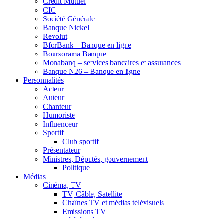
Crédit Mutuel
CIC
Société Générale
Banque Nickel
Revolut
BforBank – Banque en ligne
Boursorama Banque
Monabanq – services bancaires et assurances
Banque N26 – Banque en ligne
Personnalités
Acteur
Auteur
Chanteur
Humoriste
Influenceur
Sportif
Club sportif
Présentateur
Ministres, Députés, gouvernement
Politique
Médias
Cinéma, TV
TV, Câble, Satellite
Chaînes TV et médias télévisuels
Emissions TV