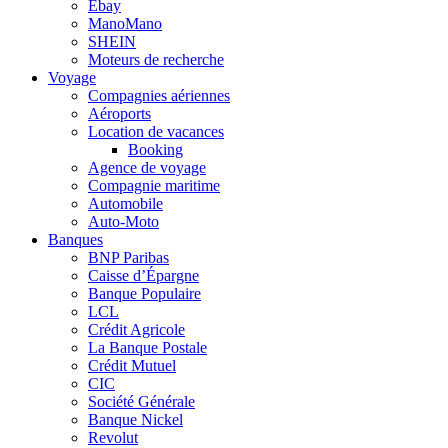
Ebay
ManoMano
SHEIN
Moteurs de recherche
Voyage
Compagnies aériennes
Aéroports
Location de vacances
Booking
Agence de voyage
Compagnie maritime
Automobile
Auto-Moto
Banques
BNP Paribas
Caisse d’Épargne
Banque Populaire
LCL
Crédit Agricole
La Banque Postale
Crédit Mutuel
CIC
Société Générale
Banque Nickel
Revolut