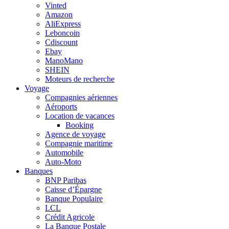
Vinted
Amazon
AliExpress
Leboncoin
Cdiscount
Ebay
ManoMano
SHEIN
Moteurs de recherche
Voyage
Compagnies aériennes
Aéroports
Location de vacances
Booking
Agence de voyage
Compagnie maritime
Automobile
Auto-Moto
Banques
BNP Paribas
Caisse d’Épargne
Banque Populaire
LCL
Crédit Agricole
La Banque Postale