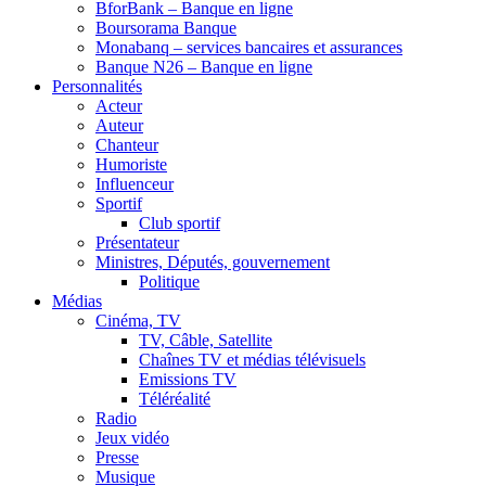
BforBank – Banque en ligne
Boursorama Banque
Monabanq – services bancaires et assurances
Banque N26 – Banque en ligne
Personnalités
Acteur
Auteur
Chanteur
Humoriste
Influenceur
Sportif
Club sportif
Présentateur
Ministres, Députés, gouvernement
Politique
Médias
Cinéma, TV
TV, Câble, Satellite
Chaînes TV et médias télévisuels
Emissions TV
Téléréalité
Radio
Jeux vidéo
Presse
Musique