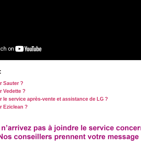
:
 Sauter ?
 Vedette ?
le service après-vente et assistance de LG ?
 Eziclean ?