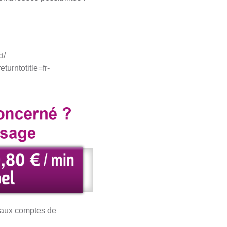
ct/
turntotitle=fr-
r aux comptes de