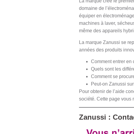
La marque crée le premier
domaine de l’électroménag
équiper en électroménager
machines à laver, sécheuse
même des appareils hybri
La marque Zanussi se repo
années des produits innova
Comment entrer en c
Quels sont les diffé
Comment se procure
Peut-on Zanussi sur
Pour obtenir de l’aide con
société. Cette page vous m
Zanussi : Contac