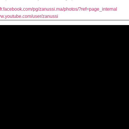
fr-fr.facebook.com/pg/zanussi.ma/photos/?ref=page_internal
ww.youtube.com/user/zanussi