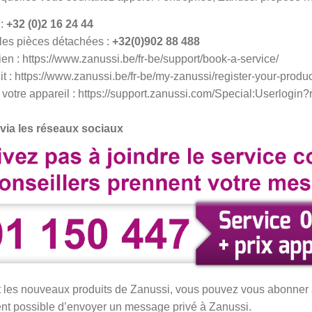
 :
+32 (0)2 16 24 44
les pièces détachées :
+32(0)902 88 488
en : https://www.zanussi.be/fr-be/support/book-a-service/
it : https://www.zanussi.be/fr-be/my-zanussi/register-your-produ
 votre appareil : https://support.zanussi.com/Special:Userlogin?re
via les réseaux sociaux
 et les nouveaux produits de Zanussi, vous pouvez vous abonne
ement possible d’envoyer un message privé à Zanussi.