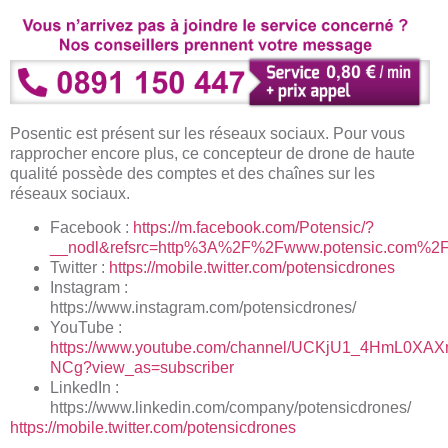
Posentic est présent sur les réseaux sociaux. Pour vous
rapprocher encore plus, ce concepteur de drone de haute
qualité possède des comptes et des chaînes sur les
réseaux sociaux.
Facebook :
https://m.facebook.com/Potensic/?
__nodl&refsrc=http%3A%2F%2Fwww.potensic.com%2Fc
Twitter :
https://mobile.twitter.com/potensicdrones
Instagram :
https://www.instagram.com/potensicdrones/
YouTube :
https://www.you
t
ube.com/channel/UCKjU1_4HmL0XAX
NCg?view_as=subscriber
LinkedIn :
https://www.linkedin.com/company/potensicdrones/
https://mobile.twitter.com/potensicdrones