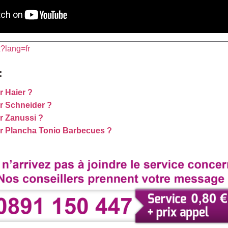
x?lang=fr
:
 Haier ?
r Schneider ?
r Zanussi ?
 Plancha Tonio Barbecues ?