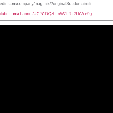
inkedin.com/company/magimix/?originalSubdomain=fr
youtube.com/channel/UCf51DQzbLnWZhRc2LkVce9g