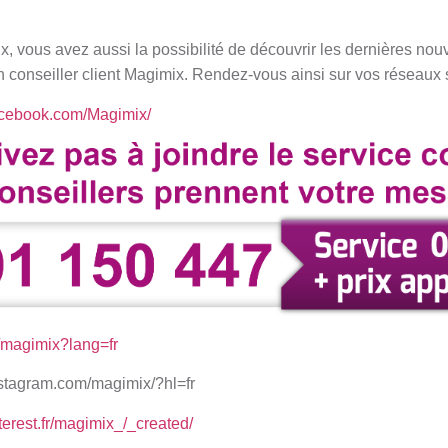
, vous avez aussi la possibilité de découvrir les dernières no
n conseiller client Magimix. Rendez-vous ainsi sur vos réseaux 
acebook.com/Magimix/
m/magimix?lang=fr
nstagram.com/magimix/?hl=fr
terest.fr/magimix_/_created/