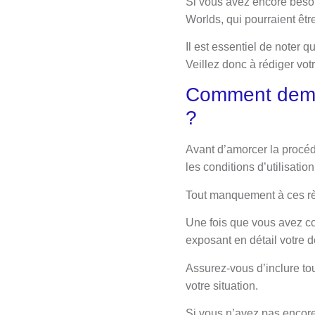
Si vous avez encore besoi
Worlds, qui pourraient êt
Il est essentiel de noter 
Veillez donc à rédiger vo
Comment dema
?
Avant d’amorcer la procéd
les conditions d’utilisatio
Tout manquement à ces rè
Une fois que vous avez co
exposant en détail votr
Assurez-vous d’inclure to
votre situation.
Si vous n’avez pas encore