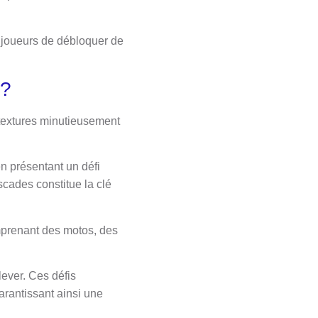
x joueurs de débloquer de
 ?
 textures minutieusement
en présentant un défi
scades constitue la clé
omprenant des motos, des
lever. Ces défis
rantissant ainsi une