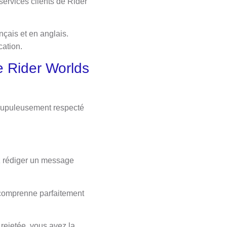
ervices clients de Rider
nçais et en anglais.
cation.
 Rider Worlds
crupuleusement respecté
ez rédiger un message
 comprenne parfaitement
rejetée, vous avez la