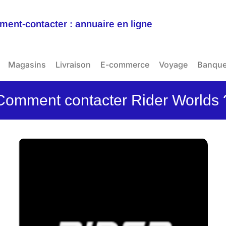
ent-contacter : annuaire en ligne
Magasins
Livraison
E-commerce
Voyage
Banqu
Comment contacter Rider Worlds 