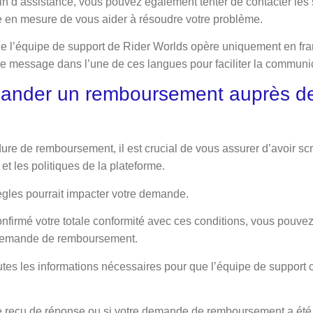
n d’assistance, vous pouvez également tenter de contacter les s
re en mesure de vous aider à résoudre votre problème.
que l’équipe de support de Rider Worlds opère uniquement en fra
tre message dans l’une de ces langues pour faciliter la communi
nder un remboursement auprès de
ure de remboursement, il est crucial de vous assurer d’avoir s
n et les politiques de la plateforme.
gles pourrait impacter votre demande.
nfirmé votre totale conformité avec ces conditions, vous pouv
e demande de remboursement.
utes les informations nécessaires pour que l’équipe de support
 reçu de réponse ou si votre demande de remboursement a été 