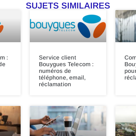
SUJETS SIMILAIRES
m :
Service client
Com
de
Bouygues Telecom :
Bou
numéros de
pour
téléphone, email,
récl
réclamation