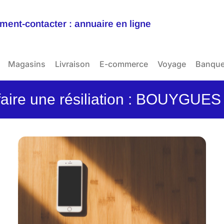
ent-contacter : annuaire en ligne
Magasins
Livraison
E-commerce
Voyage
Banqu
aire une résiliation : BOUYGU