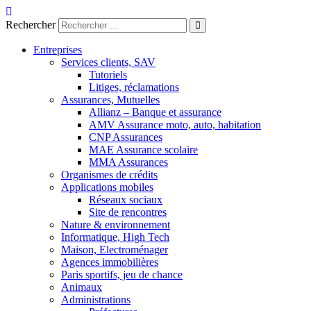
Aller
au
Rechercher
contenu
Entreprises
Services clients, SAV
Tutoriels
Litiges, réclamations
Assurances, Mutuelles
Allianz – Banque et assurance
AMV Assurance moto, auto, habitation
CNP Assurances
MAE Assurance scolaire
MMA Assurances
Organismes de crédits
Applications mobiles
Réseaux sociaux
Site de rencontres
Nature & environnement
Informatique, High Tech
Maison, Electroménager
Agences immobilières
Paris sportifs, jeu de chance
Animaux
Administrations