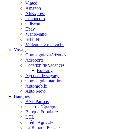
Vinted
Amazon
AliExpress
Leboncoin
Cdiscount
Ebay
ManoMano
SHEIN
Moteurs de recherche
Voyage
Compagnies aériennes
Aéroports
Location de vacances
Booking
Agence de voyage
Compagnie maritime
Automobile
Auto-Moto
Banques
BNP Paribas
Caisse d’Épargne
Banque Populaire
LCL
Crédit Agricole
La Banque Postale