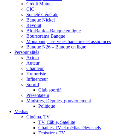
Crédit Mutuel
CIC
Société Générale
Banque Nickel
Revolut
BforBank – Banque en ligne
Boursorama Banque
Monabanq – services bancaires et assurances
Banque N26 – Banque en ligne
Personnalités
Acteur
Auteur
Chanteur
Humoriste
Influenceur
Sportif
Club sportif
Présentateur
Ministres, Députés, gouvernement
Politique
Médias
Cinéma, TV
TV, Câble, Satellite
Chaînes TV et médias télévisuels
Emissions TV