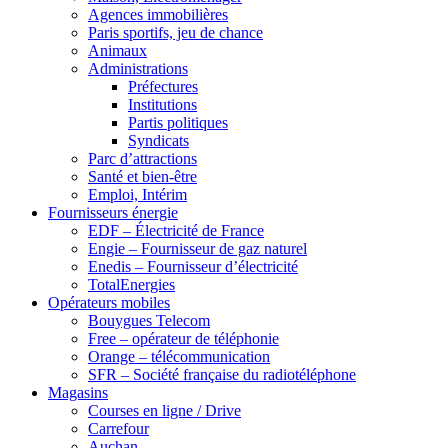
Agences immobilières
Paris sportifs, jeu de chance
Animaux
Administrations
Préfectures
Institutions
Partis politiques
Syndicats
Parc d’attractions
Santé et bien-être
Emploi, Intérim
Fournisseurs énergie
EDF – Électricité de France
Engie – Fournisseur de gaz naturel
Enedis – Fournisseur d’électricité
TotalEnergies
Opérateurs mobiles
Bouygues Telecom
Free – opérateur de téléphonie
Orange – télécommunication
SFR – Société française du radiotéléphone
Magasins
Courses en ligne / Drive
Carrefour
Auchan