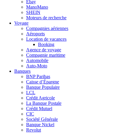
Ebay
ManoMano
SHEIN
Moteurs de recherche
Voyage
Compagnies aériennes
Aéroports
Location de vacances
Booking
Agence de voyage
Compagnie maritime
Automobile
Auto-Moto
Banques
BNP Paribas
Caisse d’Épargne
Banque Populaire
LCL
Crédit Agricole
La Banque Postale
Crédit Mutuel
CIC
Société Générale
Banque Nickel
Revolut