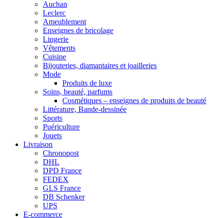
Auchan
Leclerc
Ameublement
Enseignes de bricolage
Lingerie
Vêtements
Cuisine
Bijouteries, diamantaires et joailleries
Mode
Produits de luxe
Soins, beauté, parfums
Cosmétiques – enseignes de produits de beauté
Littérature, Bande-dessinée
Sports
Puériculture
Jouets
Livraison
Chronopost
DHL
DPD France
FEDEX
GLS France
DB Schenker
UPS
E-commerce