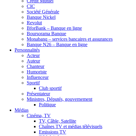
Crédit Mutuel
CIC
Société Générale
Banque Nickel
Revolut
BforBank – Banque en ligne
Boursorama Banque
Monabanq – services bancaires et assurances
Banque N26 – Banque en ligne
Personnalités
Acteur
Auteur
Chanteur
Humoriste
Influenceur
Sportif
Club sportif
Présentateur
Ministres, Députés, gouvernement
Politique
Médias
Cinéma, TV
TV, Câble, Satellite
Chaînes TV et médias télévisuels
Emissions TV