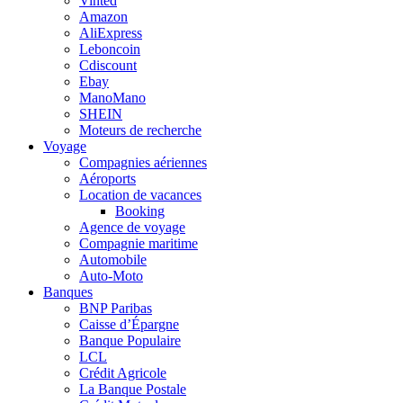
Vinted
Amazon
AliExpress
Leboncoin
Cdiscount
Ebay
ManoMano
SHEIN
Moteurs de recherche
Voyage
Compagnies aériennes
Aéroports
Location de vacances
Booking
Agence de voyage
Compagnie maritime
Automobile
Auto-Moto
Banques
BNP Paribas
Caisse d’Épargne
Banque Populaire
LCL
Crédit Agricole
La Banque Postale