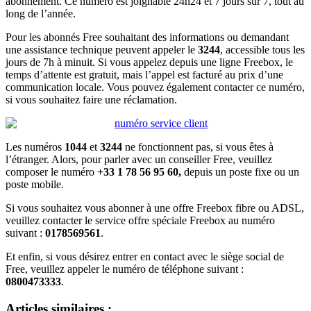
abonnement. Ce numéro est joignable 24h24 et 7 jours sur 7, tout au
long de l’année.
Pour les abonnés Free souhaitant des informations ou demandant
une assistance technique peuvent appeler le
3244
, accessible tous les
jours de 7h à minuit. Si vous appelez depuis une ligne Freebox, le
temps d’attente est gratuit, mais l’appel est facturé au prix d’une
communication locale. Vous pouvez également contacter ce numéro,
si vous souhaitez faire une réclamation.
Les numéros
1044
et
3244
ne fonctionnent pas, si vous êtes à
l’étranger. Alors, pour parler avec un conseiller Free, veuillez
composer le numéro
+33 1 78 56 95 60,
depuis un poste fixe ou un
poste mobile.
Si vous souhaitez vous abonner à une offre Freebox fibre ou ADSL,
veuillez contacter le service offre spéciale Freebox au numéro
suivant :
0178569561
.
Et enfin, si vous désirez entrer en contact avec le siège social de
Free, veuillez appeler le numéro de téléphone suivant :
0800473333
.
Articles similaires :