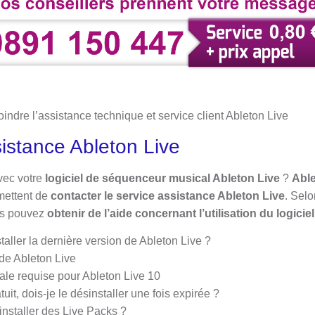
oindre l’assistance technique et service client Ableton Live
sistance Ableton Live
vec votre
logiciel de séquenceur musical Ableton Live
?
Abl
mettent de
contacter le service assistance Ableton Live
. Selo
us pouvez
obtenir de l’aide concernant l’utilisation du logicie
aller la dernière version de Ableton Live ?
 de Ableton Live
ale requise pour Ableton Live 10
ratuit, dois-je le désinstaller une fois expirée ?
nstaller des Live Packs ?