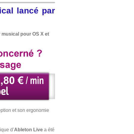
ical lancé par
r musical pour OS X et
ception et son ergonomie
ique d’
Ableton Live
a été