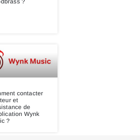
dbrass ?
ment contacter
iteur et
sistance de
plication Wynk
ic ?