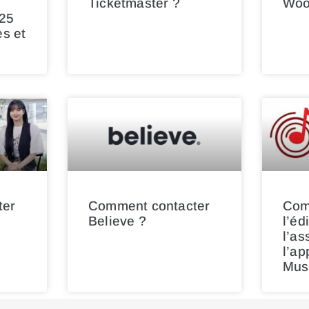
:
Ticketmaster ?
Woo
25
es et
ter
Comment contacter
Com
Believe ?
l’éd
l’as
l’ap
Mus