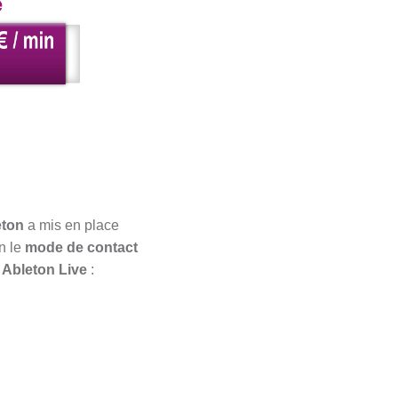
eton
a mis en place
n le
mode de contact
l Ableton Live
: