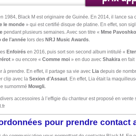
en 1984, Black M est originaire de Guinée. En 2014, il lance sa 
e le monde
» qui est certifié disque de platine. En effet, son sig
e
pendant plusieurs semaines. Avec son titre «
Mme Pavoshk
p de l’année
lors des
NRJ Music Awards
.
des
Enfoirés
en 2016, puis sort son second album intitulé «
Eter
rérot
» ou encore «
Comme moi
» en duo avec
Shakira
en fait 
 à prendre. En effet, il partage sa vie avec
Lia
depuis de nombre
r clip avec la
Sexion d’Assaut
. En effet, Lia était la maquille
mble surnommé
Mowgli.
divers accessoires à l’effigie du chanteur est proposé en vente s
.fr
oordonnées pour prendre contact 
ts de communication vous permettant de contacter Black M. En ef