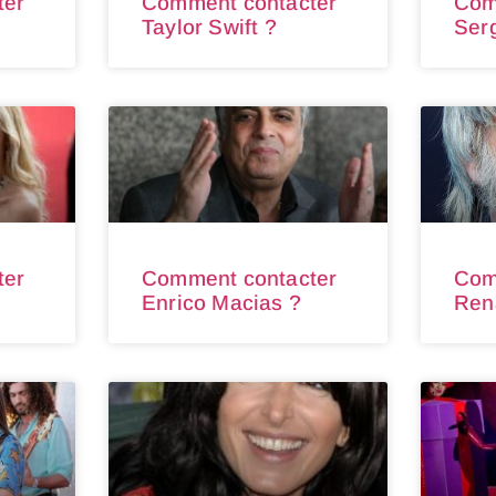
ter
Comment contacter
Com
Taylor Swift ?
Ser
ter
Comment contacter
Com
Enrico Macias ?
Ren