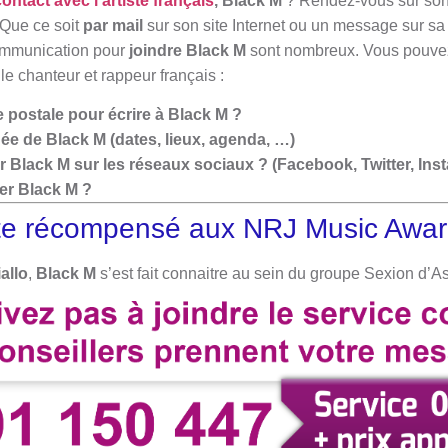
ontact avec l’artiste français
, Black M
? Rendez-vous sur so
 Que ce soit
par mail
sur son site Internet ou un message sur s
ommunication pour
joindre Black M
sont nombreux. Vous pouvez
e chanteur et rappeur français :
 postale pour écrire à Black M ?
ée de Black M (dates, lieux, agenda, …)
Black M sur les réseaux sociaux ? (Facebook, Twitter, Inst
r Black M ?
iste récompensé aux NRJ Music Awa
allo
,
Black M
s’est fait connaitre au sein du groupe Sexion d’A