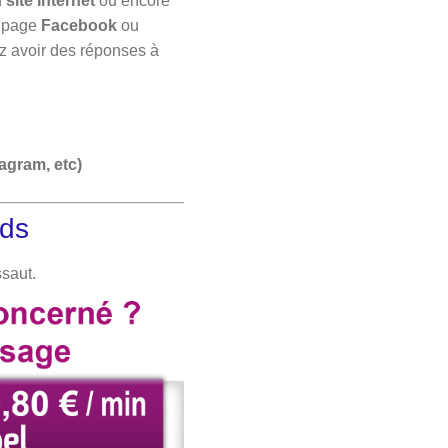
n
site Internet
ou encore
a page
Facebook
ou
 avoir des réponses à
agram, etc)
rds
ssaut.