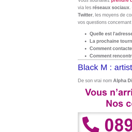
Vous souhaitez
prendre c
via les
réseaux sociaux
.
Twitter
, les moyens de c
vos questions concernant l
Quelle est l
‘adresse
La prochaine tourn
Comment contacter 
Comment rencontre
Black M : art
De son vrai nom
Alpha Di