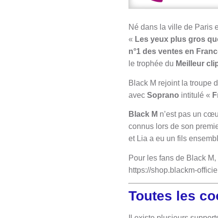
Né dans la ville de Paris 
«
Les yeux plus gros qu
n°1 des ventes en Franc
le trophée du
Meilleur cli
Black M rejoint la troupe 
avec
Soprano
intitulé «
F
Black M
n’est pas un cœur
connus lors de son premie
et Lia a eu un fils ense
Pour les fans de Black M, 
https://shop.blackm-officiel
Toutes les c
Il existe plusieurs suppor