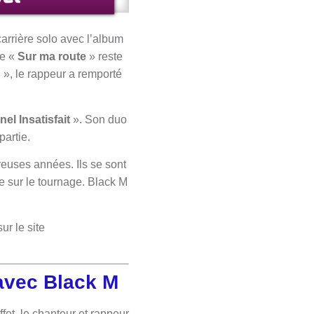
carrière solo avec l’album
le «
Sur ma route
» reste
o
», le rappeur a remporté
nel Insatisfait
». Son duo
partie.
uses années. Ils se sont
use sur le tournage. Black M
ur le site
avec Black M
fet, le chanteur et rappeur