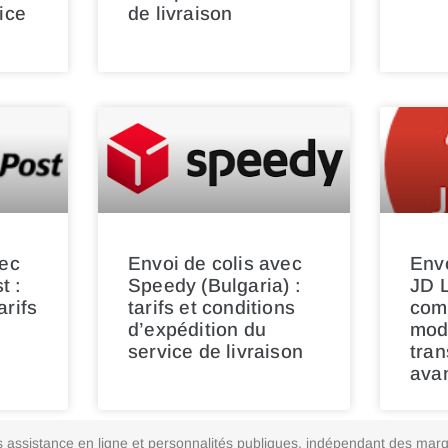
ice
de livraison
vec
Envoi de colis avec
Envo
t :
Speedy (Bulgaria) :
JD L
arifs
tarifs et conditions
comp
d’expédition du
mod
service de livraison
tran
ava
vices assistance en ligne et personnalités publiques, indépendant des m