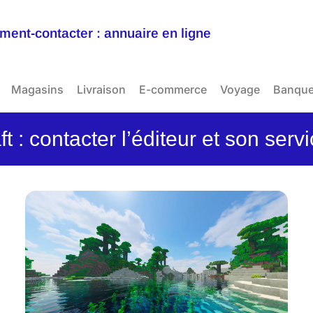
ent-contacter : annuaire en ligne
Magasins
Livraison
E-commerce
Voyage
Banqu
t : contacter l’éditeur et son servi