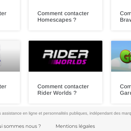
ter
Comment contacter
Com
Homescapes ?
Braw
ter
Comment contacter
Com
Rider Worlds ?
Gar
vices assistance en ligne et personnalités publiques, indépendant des m
i sommes nous ?
Mentions légales