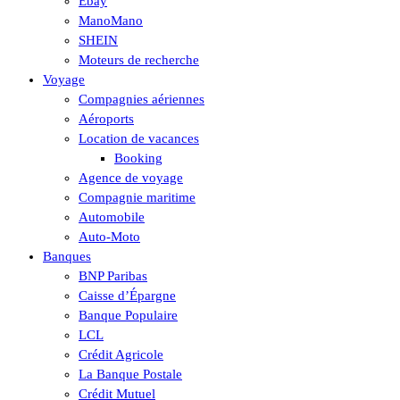
Ebay
ManoMano
SHEIN
Moteurs de recherche
Voyage
Compagnies aériennes
Aéroports
Location de vacances
Booking
Agence de voyage
Compagnie maritime
Automobile
Auto-Moto
Banques
BNP Paribas
Caisse d’Épargne
Banque Populaire
LCL
Crédit Agricole
La Banque Postale
Crédit Mutuel