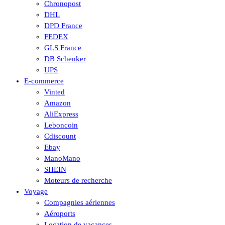
Chronopost
DHL
DPD France
FEDEX
GLS France
DB Schenker
UPS
E-commerce
Vinted
Amazon
AliExpress
Leboncoin
Cdiscount
Ebay
ManoMano
SHEIN
Moteurs de recherche
Voyage
Compagnies aériennes
Aéroports
Location de vacances