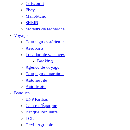
Cdiscount
Ebay
ManoMano
SHEIN
Moteurs de recherche
Voyage
Compagnies aériennes
Aéroports
Location de vacances
Booking
Agence de voyage
Compagnie maritime
Automobile
Auto-Moto
Banques
BNP Paribas
Caisse d’Épargne
Banque Populaire
LCL
Crédit Agricole