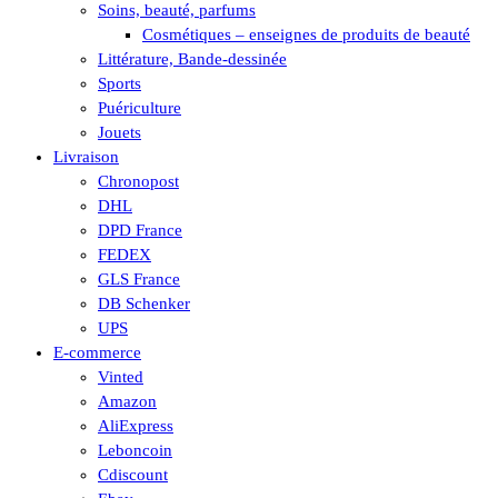
Soins, beauté, parfums
Cosmétiques – enseignes de produits de beauté
Littérature, Bande-dessinée
Sports
Puériculture
Jouets
Livraison
Chronopost
DHL
DPD France
FEDEX
GLS France
DB Schenker
UPS
E-commerce
Vinted
Amazon
AliExpress
Leboncoin
Cdiscount