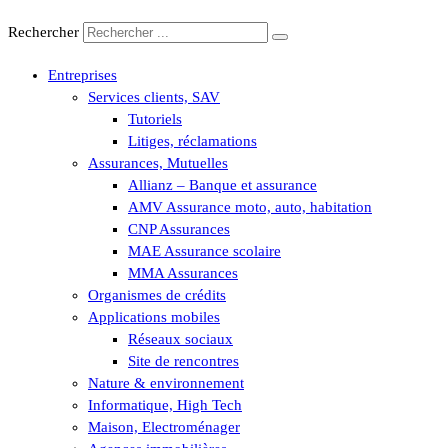
Aller
Rechercher
au
contenu
Entreprises
Services clients, SAV
Tutoriels
Litiges, réclamations
Assurances, Mutuelles
Allianz – Banque et assurance
AMV Assurance moto, auto, habitation
CNP Assurances
MAE Assurance scolaire
MMA Assurances
Organismes de crédits
Applications mobiles
Réseaux sociaux
Site de rencontres
Nature & environnement
Informatique, High Tech
Maison, Electroménager