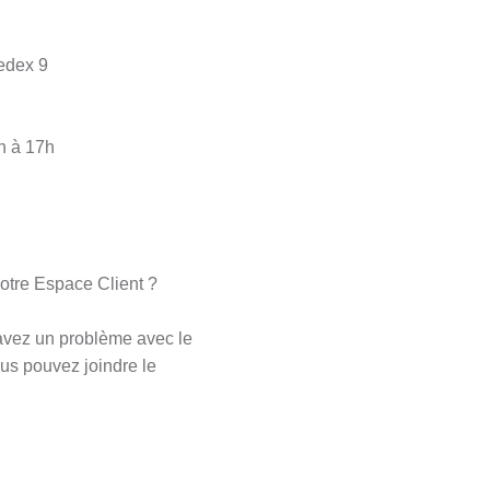
edex 9
8h à 17h
votre Espace Client ?
avez un problème avec le
ous pouvez joindre le