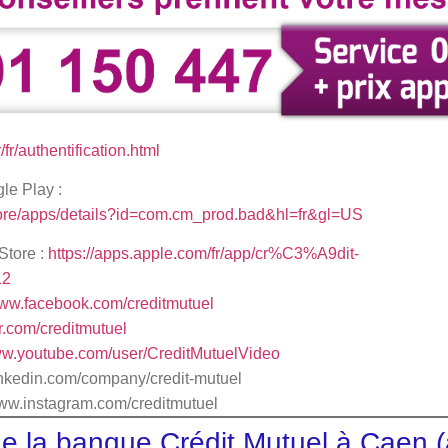
/fr/authentification.html
gle Play :
store/apps/details?id=com.cm_prod.bad&hl=fr&gl=US
Store :
https://apps.apple.com/fr/app/cr%C3%A9dit-
12
www.facebook.com/creditmutuel
ter.com/creditmutuel
www.youtube.com/user/CreditMutuelVideo
s://fr.linkedin.com/company/credit-mutuel
www.instagram.com/creditmutuel
e la banque Crédit Mutuel à Caen (