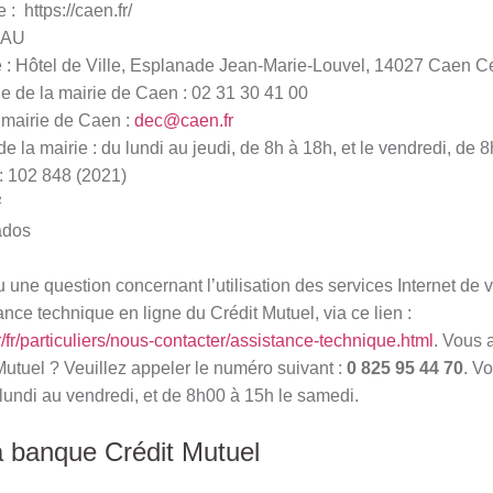
le :
https://caen.fr/
EAU
e : Hôtel de Ville, Esplanade Jean-Marie-Louvel, 14027 Caen C
 de la mairie de Caen : 02 31 30 41 00
 mairie de Caen :
dec@caen.fr
e la mairie : du lundi au jeudi, de 8h à 18h, et le vendredi, de 
: 102 848 (2021)
²
ados
une question concernant l’utilisation des services Internet de 
ance technique en ligne du Crédit Mutuel, via ce lien :
r/fr/particuliers/nous-contacter/assistance-technique.html
. Vous 
Mutuel ? Veuillez appeler le numéro suivant :
0 825 95 44 70
. V
lundi au vendredi, et de 8h00 à 15h le samedi.
a banque Crédit Mutuel