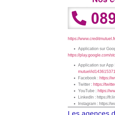
https://www.creditmutuel.fr
Application sur Goo
https://play.google.com/
Application sur App 
mutuel/id14361537
Facebook :
https://
Twitter :
https://twit
YouTube :
https://
LinkedIn : http
Instagram :
https://
Les agences d