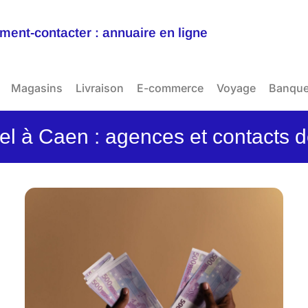
ent-contacter : annuaire en ligne
Magasins
Livraison
E-commerce
Voyage
Banqu
el à Caen : agences et contacts 