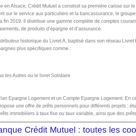
cle en Alsace, Crédit Mutuel a construit sa première caisse sur
t sur le service aux particuliers et la bancassurance, le group
 la fin 2019. Il distribue une gamme complète de comptes courant
iements, de produits d’épargne et d’assurance.
stributeur historique du Livret A, baptisé dans son réseau Livret
pargnes plus spécifiques comme :
r les Autres ou le livret Solidaire
Plan Epargne Logement et un Compte Epargne Logement. En ce q
opose une offre de prêts personnels pour différents projets : étu
ts immobiliers à taux fixe ou taux variable, ainsi que des prêts
anque Crédit Mutuel : toutes les c