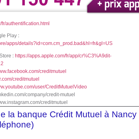
/fr/authentification.html
gle Play :
store/apps/details?id=com.cm_prod.bad&hl=fr&gl=US
Store :
https://apps.apple.com/fr/app/cr%C3%A9dit-
12
www.facebook.com/creditmutuel
ter.com/creditmutuel
www.youtube.com/user/CreditMutuelVideo
s://fr.linkedin.com/company/credit-mutuel
www.instagram.com/creditmutuel
e la banque Crédit Mutuel à Nancy 
léphone)