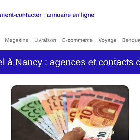
ent-contacter : annuaire en ligne
Magasins
Livraison
E-commerce
Voyage
Banqu
el à Nancy : agences et contacts 