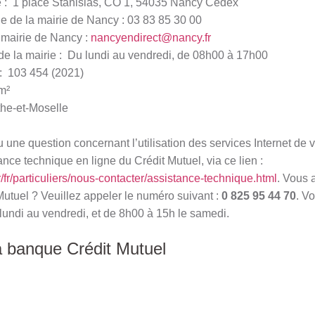
e : 1 place Stanislas, CO 1, 54035 Nancy Cedex
 de la mairie de Nancy : 03 83 85 30 00
 mairie de Nancy :
nancyendirect@nancy.fr
de la mairie : Du lundi au vendredi, de 08h00 à 17h00
: 103 454 (2021)
m²
he-et-Moselle
une question concernant l’utilisation des services Internet de 
ance technique en ligne du Crédit Mutuel, via ce lien :
r/fr/particuliers/nous-contacter/assistance-technique.html
. Vous 
Mutuel ? Veuillez appeler le numéro suivant :
0 825 95 44 70
. V
lundi au vendredi, et de 8h00 à 15h le samedi.
a banque Crédit Mutuel