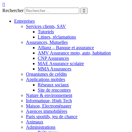
Aller
au
Rechercher
contenu
Entreprises
Services clients, SAV
Tutoriels
Litiges, réclamations
Assurances, Mutuelles
Allianz – Banque et assurance
AMV Assurance moto, auto, habitation
CNP Assurances
MAE Assurance scolaire
MMA Assurances
Organismes de crédits
Applications mobiles
Réseaux sociaux
Site de rencontres
Nature & environnement
Informatique, High Tech
Maison, Electroménager
Agences immobilières
Paris sportifs, jeu de chance
Animaux
Administrations