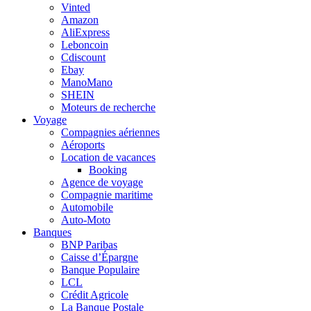
Vinted
Amazon
AliExpress
Leboncoin
Cdiscount
Ebay
ManoMano
SHEIN
Moteurs de recherche
Voyage
Compagnies aériennes
Aéroports
Location de vacances
Booking
Agence de voyage
Compagnie maritime
Automobile
Auto-Moto
Banques
BNP Paribas
Caisse d’Épargne
Banque Populaire
LCL
Crédit Agricole
La Banque Postale