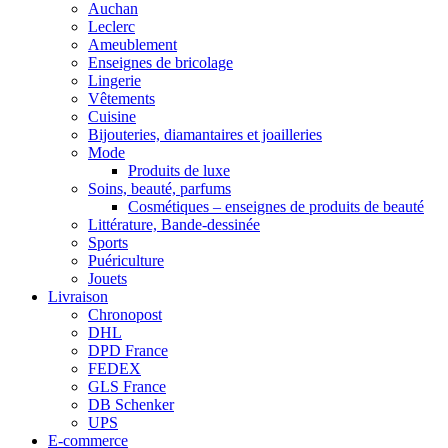
Auchan
Leclerc
Ameublement
Enseignes de bricolage
Lingerie
Vêtements
Cuisine
Bijouteries, diamantaires et joailleries
Mode
Produits de luxe
Soins, beauté, parfums
Cosmétiques – enseignes de produits de beauté
Littérature, Bande-dessinée
Sports
Puériculture
Jouets
Livraison
Chronopost
DHL
DPD France
FEDEX
GLS France
DB Schenker
UPS
E-commerce