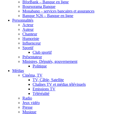
BforBank – Banque en ligne
Boursorama Banque
Monabanq – services bancaires et assurances
Banque N26 – Banque en ligne
Personnalités
Acteur
Auteur
Chanteur
Humoriste
Influenceur
Sportif
Club sportif
Présentateur
Ministres, Députés, gouvernement
Politique
Médias
Cinéma, TV
TV, Câble, Satellite
Chaînes TV et médias télévisuels
Emissions TV
Téléréalité
Radio
Jeux vidéo
Presse
Musique