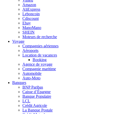
Vinted
Amazon
AliExpress
Leboncoin
Cdiscount
Ebay
ManoMano
SHEIN
Moteurs de recherche
Voyage
Compagnies aériennes
Aéroports
Location de vacances
Booking
Agence de voyage
Compagnie maritime
Automobile
Auto-Moto
Banques
BNP Paribas
Caisse d’Épargne
Banque Populaire
LCL
Crédit Agricole
La Banque Postale