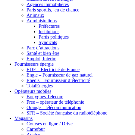
Agences immobilières
Paris sportifs, jeu de chance
Animaux
Administrations
Préfectures
Institutions
Partis politiques
Syndicats
Parc d’attractions
Santé et bien-être
Emploi, Intérim
Fournisseurs énergie
EDF – Électricité de France
Engie – Fournisseur de gaz naturel
Enedis – Fournisseur d’électricité
TotalEnergies
Opérateurs mobiles
Bouygues Telecom
Free – opérateur de téléphonie
Orange – télécommunication
SFR – Société française du radiotéléphone
Magasins
Courses en ligne / Drive
Carrefour
Auchan