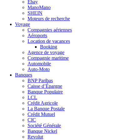
Ebay
ManoMano
SHEIN
Moteurs de recherche
Voyage
Compagnies aériennes
Aéroports
Location de vacances
Booking
Agence de voyage
Compagnie maritime
Automobile
Auto-Moto
Banques
BNP Paribas
Caisse d’Épargne
Banque Populaire
LCL
Crédit Agricole
La Banque Postale
Crédit Mutuel
CIC
Société Générale
Banque Nickel
Revolut