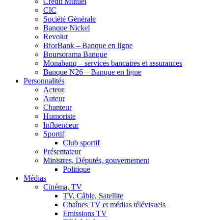
Crédit Mutuel
CIC
Société Générale
Banque Nickel
Revolut
BforBank – Banque en ligne
Boursorama Banque
Monabanq – services bancaires et assurances
Banque N26 – Banque en ligne
Personnalités
Acteur
Auteur
Chanteur
Humoriste
Influenceur
Sportif
Club sportif
Présentateur
Ministres, Députés, gouvernement
Politique
Médias
Cinéma, TV
TV, Câble, Satellite
Chaînes TV et médias télévisuels
Emissions TV