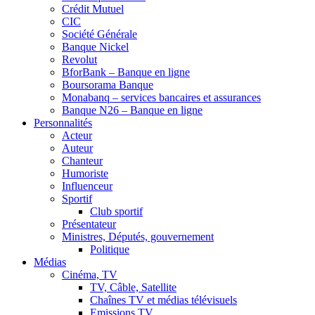
Crédit Mutuel
CIC
Société Générale
Banque Nickel
Revolut
BforBank – Banque en ligne
Boursorama Banque
Monabanq – services bancaires et assurances
Banque N26 – Banque en ligne
Personnalités
Acteur
Auteur
Chanteur
Humoriste
Influenceur
Sportif
Club sportif
Présentateur
Ministres, Députés, gouvernement
Politique
Médias
Cinéma, TV
TV, Câble, Satellite
Chaînes TV et médias télévisuels
Emissions TV