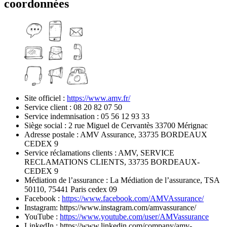
coordonnées
Site officiel :
https://www.amv.fr/
Service client : 08 20 82 07 50
Service indemnisation : 05 56 12 93 33
Siège social : 2 rue Miguel de Cervantès 33700 Mérignac
Adresse postale : AMV Assurance, 33735 BORDEAUX
CEDEX 9
Service réclamations clients : AMV, SERVICE
RECLAMATIONS CLIENTS, 33735 BORDEAUX-
CEDEX 9
Médiation de l’assurance : La Médiation de l’assurance, TSA
50110, 75441 Paris cedex 09
Facebook :
https://www.facebook.com/AMVAssurance/
Instagram:
https://www.instagram.com/amvassurance/
YouTube :
https://www.youtube.com/user/AMVassurance
LinkedIn : https://www.linkedin.com/company/amv-