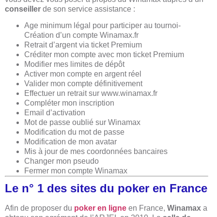
conseiller
de son service assistance :
​Age minimum légal pour participer au tournoi-
Création d’un compte Winamax.fr
Retrait d’argent via ticket Premium
Créditer mon compte avec mon ticket Premium
Modifier mes limites de dépôt
Activer mon compte en argent réel
Valider mon compte définitivement
Effectuer un retrait sur www.winamax.fr
Compléter mon inscription
Email d’activation
Mot de passe oublié sur Winamax
Modification du mot de passe
Modification de mon avatar
Mis à jour de mes coordonnées bancaires
Changer mon pseudo
Fermer mon compte Winamax
Le n° 1 des sites du poker en France
Afin de proposer du
poker en ligne
en France,
Winamax
a