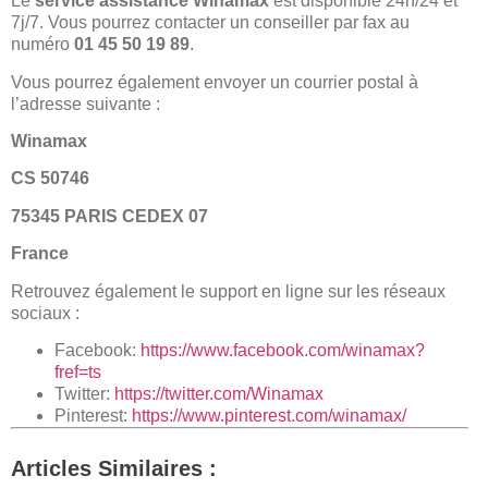
Le
service assistance Winamax
est disponible 24h/24 et
7j/7. Vous pourrez contacter un conseiller par fax au
numéro
01 45 50 19 89
.
Vous pourrez également envoyer un courrier postal à
l’adresse suivante :
Winamax
CS 50746
75345 PARIS CEDEX 07
France
Retrouvez également le support en ligne sur les réseaux
sociaux :
Facebook:
https://www.facebook.com/winamax?
fref=ts
Twitter:
https://twitter.com/Winamax
Pinterest:
https://www.pinterest.com/winamax/
Articles Similaires :