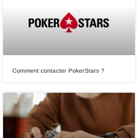
Comment contacter PokerStars ?