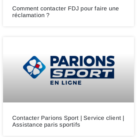
Comment contacter FDJ pour faire une
réclamation ?
Contacter Parions Sport | Service client |
Assistance paris sportifs