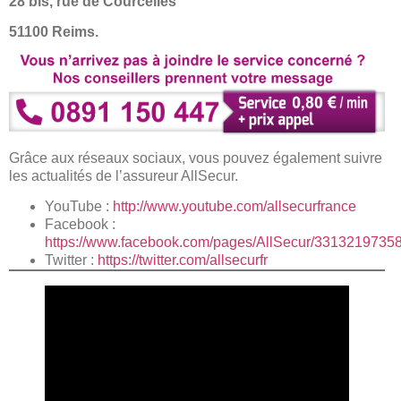
28 bis, rue de Courcelles
51100 Reims.
Grâce aux réseaux sociaux, vous pouvez également suivre
les actualités de l’assureur AllSecur.
YouTube :
http://www.youtube.com/allsecurfrance
Facebook :
https://www.facebook.com/pages/AllSecur/3313219735
Twitter :
https://twitter.com/allsecurfr