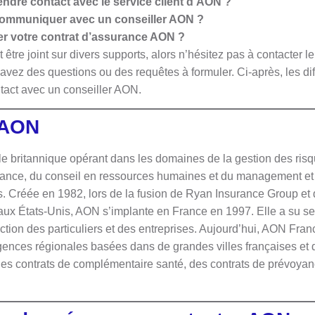
ndre contact avec le service client d’AON ?
ommuniquer avec un conseiller AON ?
ier votre contrat d’assurance AON ?
 être joint sur divers supports, alors n’hésitez pas à contacter
 avez des questions ou des requêtes à formuler. Ci-après, les d
ntact avec un conseiller AON.
 AON
e britannique opérant dans les domaines de la gestion des risq
rance, du conseil en ressources humaines et du management et 
s. Créée en 1982, lors de la fusion de Ryan Insurance Group e
 aux États-Unis, AON s’implante en France en 1997. Elle a su se
tion des particuliers et des entreprises. Aujourd’hui, AON Fran
agences régionales basées dans de grandes villes françaises et 
des contrats de complémentaire santé, des contrats de prévoya