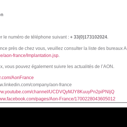
on
r le numéro de téléphone suivant :
+ 33(0)173102024
.
ce près de chez vous, veuillez consulter la liste des bureaux 
e/aon-france/Implantation.jsp
.
, vous pouvez également suivre les actualités de l’AON.
ter.com/AonFrance
www.linkedin.com/company/aon-france
www.youtube.com/channel/UCDVQyMJY8KuuyPn2piPNljQ
/www.facebook.com/pages/Aon-France/1700228043605012