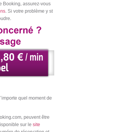
de Booking, assurez-vous
ons
. Si votre problème y st
oudre.
 n’importe quel moment de
ooking.com, peuvent être
disponible sur le
site
numéro de réservation et