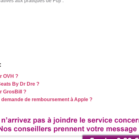
atives aux pratiques de Fuji :
:
r OVH ?
eats By Dr Dre ?
 GrosBill ?
e demande de remboursement à Apple ?