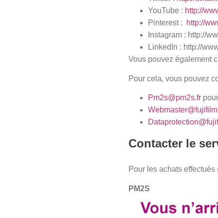
YouTube :
http://ww
Pinterest :
http://ww
Instagram :
http://w
LinkedIn : http://w
Vous pouvez également con
Pour cela, vous pouvez con
Pm2s@pm2s.fr
pour
Webmaster@fujifilm
Dataprotection@fuji
Contacter le ser
Pour les achats effectués s
PM2S