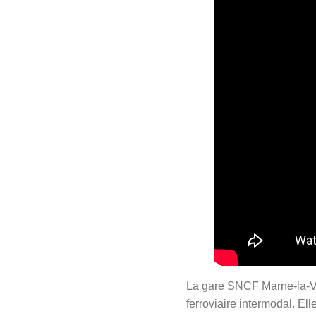
La gare SNCF Marne-la-Va
ferroviaire intermodal. El