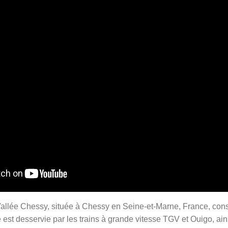
llée Chessy, située à Chessy en Seine-et-Marne, France, const
le est desservie par les trains à grande vitesse TGV et Ouigo, ain