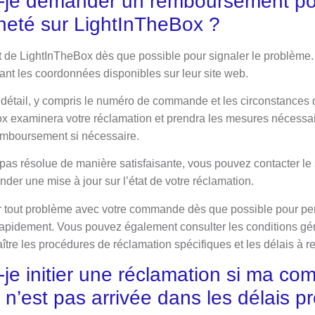
je demander un remboursement pou
heté sur LightInTheBox ?
nt de LightInTheBox dès que possible pour signaler le problème
isant les coordonnées disponibles sur leur site web.
détail, y compris le numéro de commande et les circonstances q
x examinera votre réclamation et prendra les mesures nécessai
emboursement si nécessaire.
 pas résolue de manière satisfaisante, vous pouvez contacter le 
er une mise à jour sur l’état de votre réclamation.
ler tout problème avec votre commande dès que possible pour p
rapidement. Vous pouvez également consulter les conditions gé
tre les procédures de réclamation spécifiques et les délais à re
je initier une réclamation si ma c
n’est pas arrivée dans les délais p