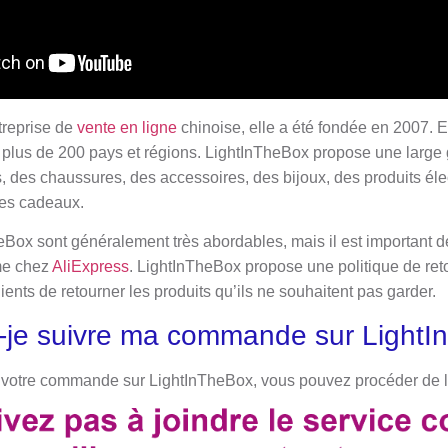
reprise de
vente en ligne
chinoise, elle a été fondée en 2007. 
 plus de 200 pays et régions. LightInTheBox propose une large
des chaussures, des accessoires, des bijoux, des produits éle
des cadeaux.
eBox sont généralement très abordables, mais il est important de
mme chez
AliExpress
. LightInTheBox propose une politique de ret
ients de retourner les produits qu’ils ne souhaitent pas garder.
je suivre ma commande sur LightI
de votre commande sur LightInTheBox, vous pouvez procéder de l