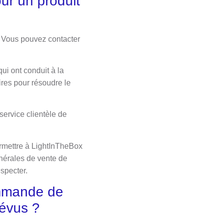
r un produit
. Vous pouvez contacter
ui ont conduit à la
res pour résoudre le
service clientèle de
ermettre à LightInTheBox
nérales de vente de
specter.
ommande de
révus ?