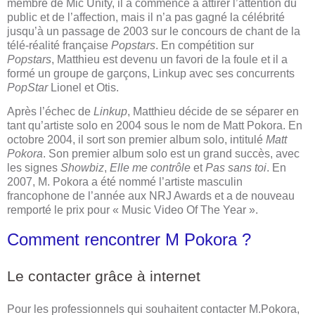
membre de Mic Unity, il a commencé à attirer l’attention du
public et de l’affection, mais il n’a pas gagné la célébrité
jusqu’à un passage de 2003 sur le concours de chant de la
télé-réalité française
Popstars
. En compétition sur
Popstars
, Matthieu est devenu un favori de la foule et il a
formé un groupe de garçons, Linkup avec ses concurrents
PopStar
Lionel et Otis.
Après l’échec de
Linkup
, Matthieu décide de se séparer en
tant qu’artiste solo en 2004 sous le nom de Matt Pokora. En
octobre 2004, il sort son premier album solo, intitulé
Matt
Pokora
. Son premier album solo est un grand succès, avec
les signes
Showbiz
,
Elle me contrôle
et
Pas sans toi
. En
2007, M. Pokora a été nommé l’artiste masculin
francophone de l’année aux NRJ Awards et a de nouveau
remporté le prix pour « Music Video Of The Year ».
Comment rencontrer M Pokora ?
​Le contacter grâce à internet
Pour les professionnels qui souhaitent contacter M.Pokora,