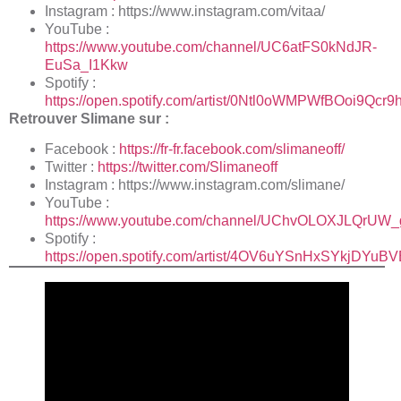
Instagram :
https://www.instagram.com/vitaa/
YouTube :
https://www.youtube.com/channel/UC6atFS0kNdJR-
EuSa_I1Kkw
Spotify :
https://open.spotify.com/artist/0Ntl0oWMPWfBOoi9Qcr9h
Retrouver Slimane sur :
Facebook :
https://fr-fr.facebook.com/slimaneoff/
Twitter :
https://twitter.com/Slimaneoff
Instagram :
https://www.instagram.com/slimane/
YouTube :
https://www.youtube.com/channel/UChvOLOXJLQrU
Spotify :
https://open.spotify.com/artist/4OV6uYSnHxSYkjDYuB