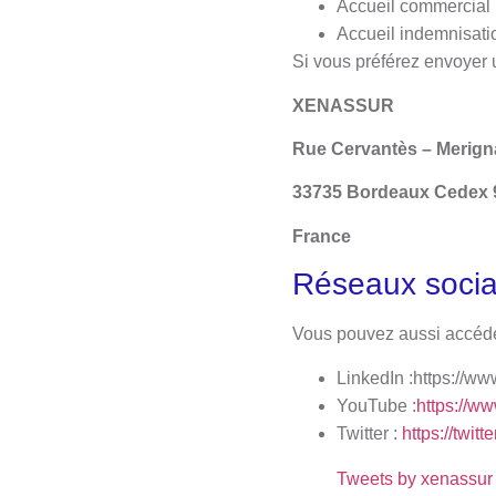
Accueil commercial 
Accueil indemnisati
Si vous préférez envoyer u
XENASSUR
Rue Cervantès – Merign
33735 Bordeaux Cedex 
France
Réseaux soci
Vous pouvez aussi accéde
LinkedIn :https://w
YouTube :
https://
Twitter :
https://twit
Tweets by xenassur