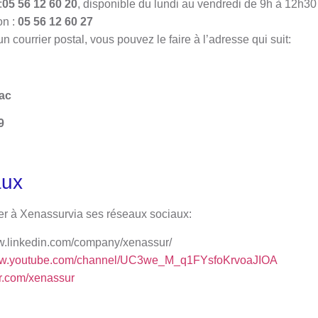
:
05 56 12 60 20
, disponible du lundi au vendredi de 9h à 12h3
on :
05 56 12 60 27
n courrier postal, vous pouvez le faire à l’adresse qui suit:
ac
9
aux
r à Xenassurvia ses réseaux sociaux:
ww.linkedin.com/company/xenassur/
www.youtube.com/channel/UC3we_M_q1FYsfoKrvoaJIOA
ter.com/xenassur