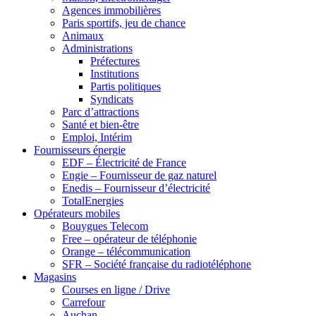
Agences immobilières
Paris sportifs, jeu de chance
Animaux
Administrations
Préfectures
Institutions
Partis politiques
Syndicats
Parc d’attractions
Santé et bien-être
Emploi, Intérim
Fournisseurs énergie
EDF – Électricité de France
Engie – Fournisseur de gaz naturel
Enedis – Fournisseur d’électricité
TotalEnergies
Opérateurs mobiles
Bouygues Telecom
Free – opérateur de téléphonie
Orange – télécommunication
SFR – Société française du radiotéléphone
Magasins
Courses en ligne / Drive
Carrefour
Auchan