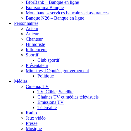
BforBank – Banque en ligne
Boursorama Banque
Monabanq – services bancaires et assurances
Banque N26 – Banque en ligne
Personnalités
Acteur
Auteur
Chanteur
Humoriste
Influenceur
Sportif
Club sportif
Présentateur
Ministres, Députés, gouvernement
Politique
Médias
Cinéma, TV
TV, Câble, Satellite
Chaînes TV et médias télévisuels
Emissions TV
Téléréalité
Radio
Jeux vidéo
Presse
Musique