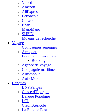
Vinted
Amazon
AliExpress
Leboncoin
Cdiscount
Ebay
ManoMano
SHEIN
Moteurs de recherche
Voyage
Compagnies aériennes
Aéroports
Location de vacances
Booking
Agence de voyage
Compagnie maritime
Automobile
Auto-Moto
Banques
BNP Paribas
Caisse d’Épargne
Banque Populaire
LCL
Crédit Agricole
La Banque Postale