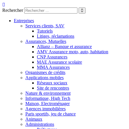
Aller
au
Rechercher
contenu
Entreprises
Services clients, SAV
Tutoriels
Litiges, réclamations
Assurances, Mutuelles
Allianz – Banque et assurance
AMV Assurance moto, auto, habitation
CNP Assurances
MAE Assurance scolaire
MMA Assurances
Organismes de crédits
Applications mobiles
Réseaux sociaux
Site de rencontres
Nature & environnement
Informatique, High Tech
Maison, Electroménager
Agences immobilières
Paris sportifs, jeu de chance
Animaux
Administrations