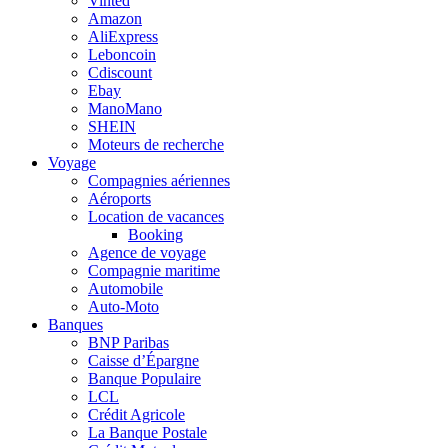
Vinted
Amazon
AliExpress
Leboncoin
Cdiscount
Ebay
ManoMano
SHEIN
Moteurs de recherche
Voyage
Compagnies aériennes
Aéroports
Location de vacances
Booking
Agence de voyage
Compagnie maritime
Automobile
Auto-Moto
Banques
BNP Paribas
Caisse d’Épargne
Banque Populaire
LCL
Crédit Agricole
La Banque Postale