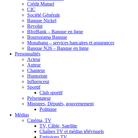
Crédit Mutuel
CIC
Société Générale
Banque Nickel
Revolut
BforBank – Banque en ligne
Boursorama Banque
Monabanq – services bancaires et assurances
Banque N26 – Banque en ligne
Personnalités
Acteur
Auteur
Chanteur
Humoriste
Influenceur
Sportif
Club sportif
Présentateur
Ministres, Députés, gouvernement
Politique
Médias
Cinéma, TV
TV, Câble, Satellite
Chaînes TV et médias télévisuels
Emissions TV