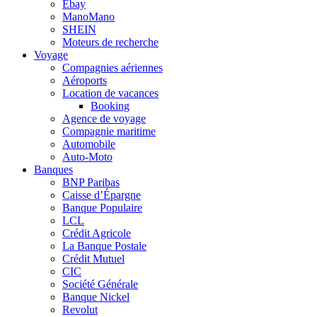
Ebay
ManoMano
SHEIN
Moteurs de recherche
Voyage
Compagnies aériennes
Aéroports
Location de vacances
Booking
Agence de voyage
Compagnie maritime
Automobile
Auto-Moto
Banques
BNP Paribas
Caisse d’Épargne
Banque Populaire
LCL
Crédit Agricole
La Banque Postale
Crédit Mutuel
CIC
Société Générale
Banque Nickel
Revolut