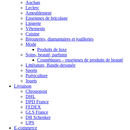
Auchan
Leclerc
Ameublement
Enseignes de bricolage
Lingerie
Vêtements
Cuisine
Bijouteries, diamantaires et joailleries
Mode
Produits de luxe
Soins, beauté, parfums
Cosmétiques – enseignes de produits de beauté
Littérature, Bande-dessinée
Sports
Puériculture
Jouets
Livraison
Chronopost
DHL
DPD France
FEDEX
GLS France
DB Schenker
UPS
E-commerce