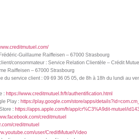
/www.creditmutuel.com/
e Frédéric-Guillaume Raiffeisen – 67000 Strasbourg
client/consommateur : Service Relation Clientèle – Crédit Mutue
ume Raiffeisen – 67000 Strasbourg
du service client : 09 69 36 05 05, de 8h à 18h du lundi au ven
e :
https://www.creditmutuel.fr/fr/authentification.html
gle Play :
https://play.google.com/store/apps/details?id=com.
Store :
https://apps.apple.com/fr/app/cr%C3%A9dit-mutuel/id1
www.facebook.com/creditmutuel
ter.com/creditmutuel
www.youtube.com/user/CreditMutuelVideo