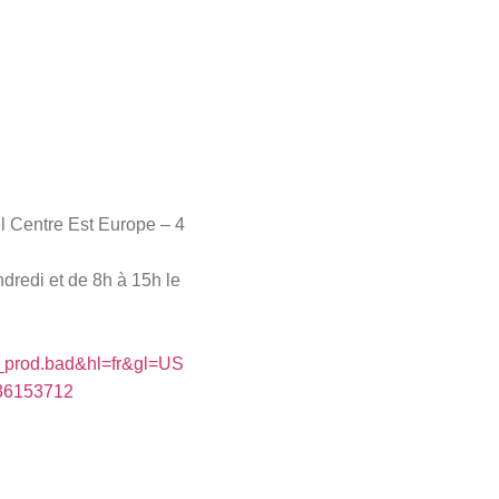
l Centre Est Europe – 4
dredi et de 8h à 15h le
cm_prod.bad&hl=fr&gl=US
436153712