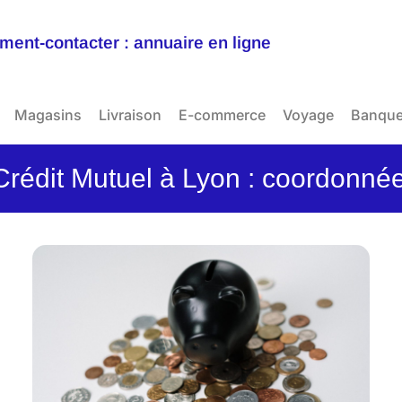
ent-contacter : annuaire en ligne
Magasins
Livraison
E-commerce
Voyage
Banqu
Crédit Mutuel à Lyon : coordonnée