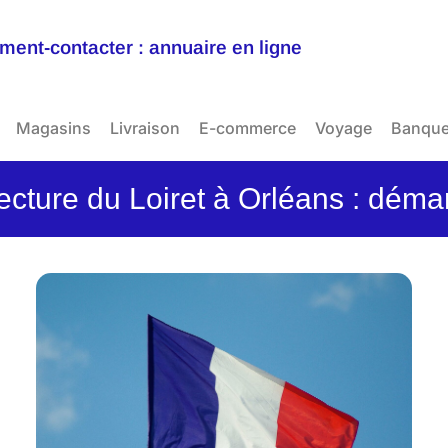
ent-contacter : annuaire en ligne
Magasins
Livraison
E-commerce
Voyage
Banqu
ecture du Loiret à Orléans : déma