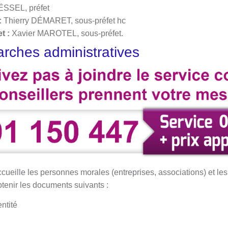
ËSSEL, préfet
:
Thierry DÉMARET, sous-préfet hc
et :
Xavier MAROTEL, sous-préfet.
rches administratives
ccueille les personnes morales (entreprises, associations) et l
obtenir les documents suivants :
entité