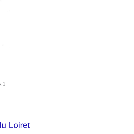
x 1.
u Loiret