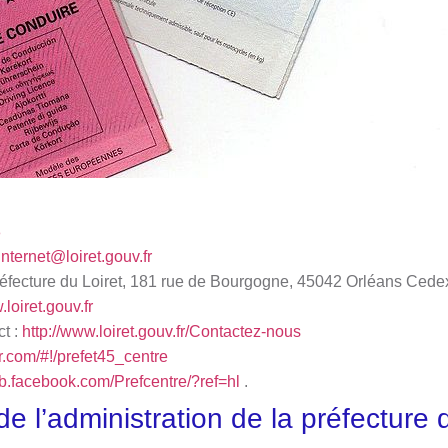
8
internet@loiret.gouv.fr
réfecture du Loiret, 181 rue de Bourgogne, 45042 Orléans Cede
.loiret.gouv.fr
ct :
http://www.loiret.gouv.fr/Contactez-nous
ter.com/#!/prefet45_centre
eb.facebook.com/Prefcentre/?ref=hl
.
 l’administration de la préfecture d