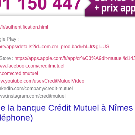
/fr/authentification.html
gle Play :
store/apps/details?id=com.cm_prod.bad&hl=fr&gl=US
Store :
https://apps.apple.com/fr/app/cr%C3%A9dit-mutuel/id1
www.facebook.com/creditmutuel
ter.com/creditmutuel
www.youtube.com/user/CreditMutuelVideo
/fr.linkedin.com/company/credit-mutuel
www.instagram.com/creditmutuel
e la banque Crédit Mutuel à Nîmes 
léphone)