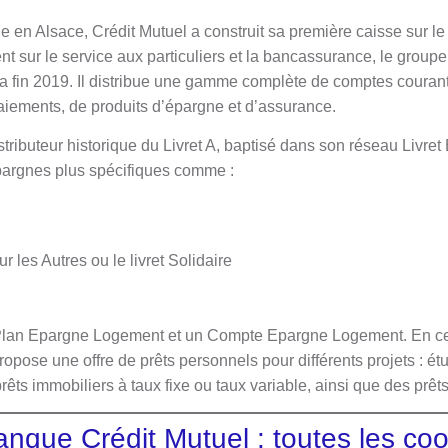
cle en Alsace, Crédit Mutuel a construit sa première caisse sur
t sur le service aux particuliers et la bancassurance, le group
 la fin 2019. Il distribue une gamme complète de comptes courant
iements, de produits d’épargne et d’assurance.
stributeur historique du Livret A, baptisé dans son réseau Livret
pargnes plus spécifiques comme :
r les Autres ou le livret Solidaire
Plan Epargne Logement et un Compte Epargne Logement. En ce q
opose une offre de prêts personnels pour différents projets : étu
ts immobiliers à taux fixe ou taux variable, ainsi que des prêts
anque Crédit Mutuel : toutes les c