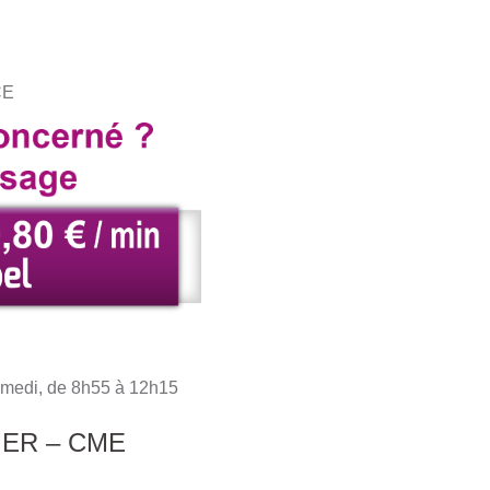
CE
samedi, de 8h55 à 12h15
IER – CME