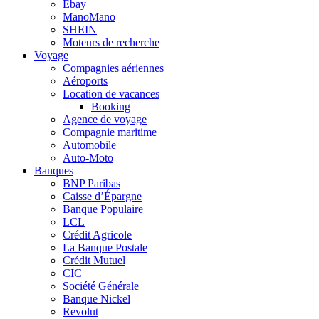
Ebay
ManoMano
SHEIN
Moteurs de recherche
Voyage
Compagnies aériennes
Aéroports
Location de vacances
Booking
Agence de voyage
Compagnie maritime
Automobile
Auto-Moto
Banques
BNP Paribas
Caisse d’Épargne
Banque Populaire
LCL
Crédit Agricole
La Banque Postale
Crédit Mutuel
CIC
Société Générale
Banque Nickel
Revolut