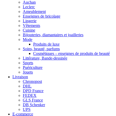
Auchan
Leclerc
Ameublement
Enseignes de bricolage
Lingerie
Vêtements
Cuisine
Bijouteries, diamantaires et joailleries
Mode
Produits de luxe
Soins, beauté, parfums
Cosmétiques – enseignes de produits de beauté
Littérature, Bande-dessinée
Sports
Puériculture
Jouets
Livraison
Chronopost
DHL
DPD France
FEDEX
GLS France
DB Schenker
UPS
E-commerce