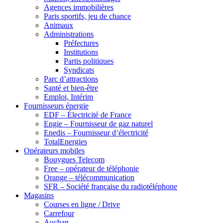
Agences immobilières
Paris sportifs, jeu de chance
Animaux
Administrations
Préfectures
Institutions
Partis politiques
Syndicats
Parc d’attractions
Santé et bien-être
Emploi, Intérim
Fournisseurs énergie
EDF – Électricité de France
Engie – Fournisseur de gaz naturel
Enedis – Fournisseur d’électricité
TotalEnergies
Opérateurs mobiles
Bouygues Telecom
Free – opérateur de téléphonie
Orange – télécommunication
SFR – Société française du radiotéléphone
Magasins
Courses en ligne / Drive
Carrefour
Auchan