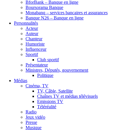
BforBank – Banque en ligne
Boursorama Banque
Monabanq – services bancaires et assurances
Banque N26 – Banque en ligne
Personnalités
Acteur
Auteur
Chanteur
Humoriste
Influenceur
Sportif
Club sportif
Présentateur
Ministres, Députés, gouvernement
Politique
Médias
Cinéma, TV
TV, Câble, Satellite
Chaînes TV et médias télévisuels
Emissions TV
Téléréalité
Radio
Jeux vidéo
Presse
Musique