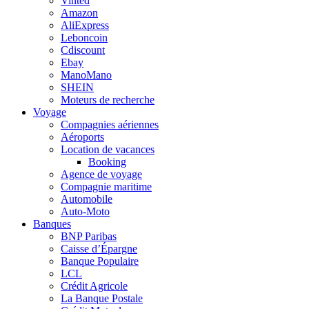
Vinted
Amazon
AliExpress
Leboncoin
Cdiscount
Ebay
ManoMano
SHEIN
Moteurs de recherche
Voyage
Compagnies aériennes
Aéroports
Location de vacances
Booking
Agence de voyage
Compagnie maritime
Automobile
Auto-Moto
Banques
BNP Paribas
Caisse d’Épargne
Banque Populaire
LCL
Crédit Agricole
La Banque Postale