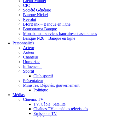
Crédit Mutuel
CIC
Société Générale
Banque Nickel
Revolut
BforBank – Banque en ligne
Boursorama Banque
Monabanq – services bancaires et assurances
Banque N26 – Banque en ligne
Personnalités
Acteur
Auteur
Chanteur
Humoriste
Influenceur
Sportif
Club sportif
Présentateur
Ministres, Députés, gouvernement
Politique
Médias
Cinéma, TV
TV, Câble, Satellite
Chaînes TV et médias télévisuels
Emissions TV