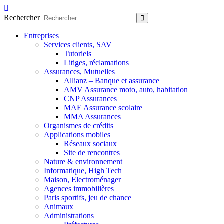
Aller
au
Rechercher
contenu
Entreprises
Services clients, SAV
Tutoriels
Litiges, réclamations
Assurances, Mutuelles
Allianz – Banque et assurance
AMV Assurance moto, auto, habitation
CNP Assurances
MAE Assurance scolaire
MMA Assurances
Organismes de crédits
Applications mobiles
Réseaux sociaux
Site de rencontres
Nature & environnement
Informatique, High Tech
Maison, Electroménager
Agences immobilières
Paris sportifs, jeu de chance
Animaux
Administrations