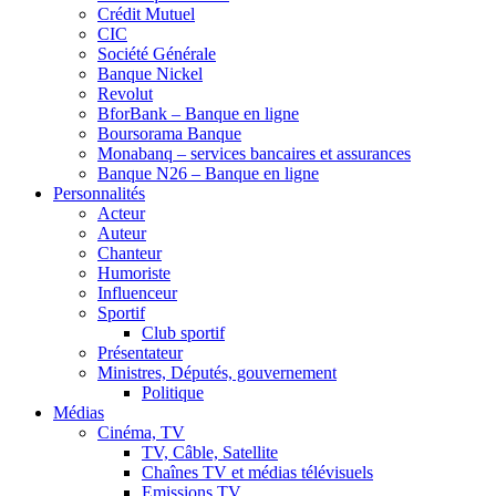
Crédit Mutuel
CIC
Société Générale
Banque Nickel
Revolut
BforBank – Banque en ligne
Boursorama Banque
Monabanq – services bancaires et assurances
Banque N26 – Banque en ligne
Personnalités
Acteur
Auteur
Chanteur
Humoriste
Influenceur
Sportif
Club sportif
Présentateur
Ministres, Députés, gouvernement
Politique
Médias
Cinéma, TV
TV, Câble, Satellite
Chaînes TV et médias télévisuels
Emissions TV