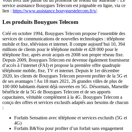
Vous avez une panne ou un problème de réseau sur Marseille ? Le
service assistance Bouygues Telecom est joignable en ligne, via ce
lien :
https://www.assistance.bouyguestelecom.fr/s/
.
Les produits Bouygues Telecom
Créé en octobre 1994, Bouygues Telecom propose l’ensemble des
services de communications de nouvelles technologies : téléphone
mobile et fixe, télévision et internet. Il compte aujourd’hui 10, 394
millions de clients pour le téléphone mobile et 428 000 pour le
téléphone fixe, après avoir acquis en 2008 son propre réseau fixe.
Depuis 2009, Bouygues Telecom est devenue également fournisseur
d’accès à l’internet (FAI) et propose la première offre quadruple
téléphonie mobile, fixe, TV et internet. Depuis le 1er décembre
2020, les clients de Bouygues Telecom peuvent profiter de la 5G et
de ses avantages ! Au 18 mars 2021, 26 grandes villes de plus de
100 000 habitants étaient déjà ouvertes en 5G. Désormais, Marseille
bénéficie de la 5G de Bouygues Telecom et de ses apports
capacitaires, véritable complément à la 4G. Bouygues Telecom a
conçu des offres et services exclusifs adaptés aux besoins de chacun
:
Forfaits Sensation avec téléphone et services exclusifs (5G et
4G)
Forfaits B&You pour profiter d’un forfait sans engagement