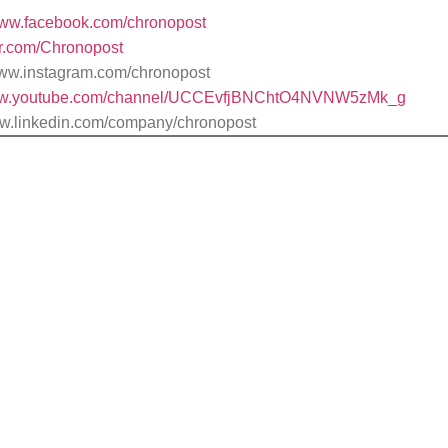
/www.facebook.com/chronopost
ter.com/Chronopost
www.instagram.com/chronopost
www.youtube.com/channel/UCCEvfjBNChtO4NVNW5zMk_g
//www.linkedin.com/company/chronopost