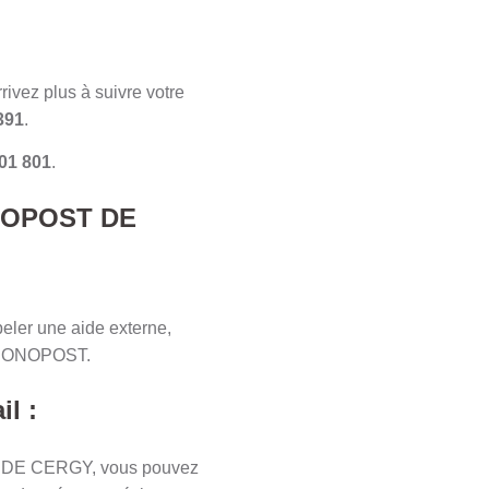
rivez plus à suivre votre
391
.
01 801
.
ONOPOST DE
eler une aide externe,
CHRONOPOST.
l :
ST DE CERGY, vous pouvez