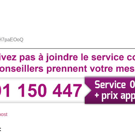
oeH7paEOoQ
post
: