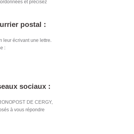
oordonnées et précisez
ier postal :
r écrivant une lettre.
e :
aux sociaux :
 CHRONOPOST DE CERGY,
posés à vous répondre