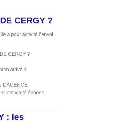
 DE CERGY ?
 pour activité l’envoi
T DE CERGY ?
bien arrivé à
t de L’AGENCE
lient via téléphone,
Y
: les