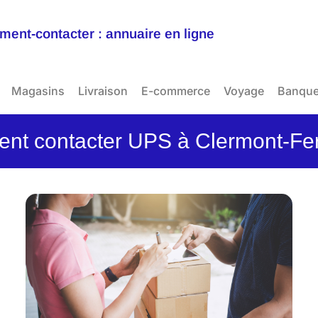
ent-contacter : annuaire en ligne
Magasins
Livraison
E-commerce
Voyage
Banqu
t contacter UPS à Clermont-Fe