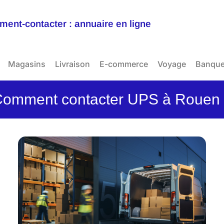
ent-contacter : annuaire en ligne
Magasins
Livraison
E-commerce
Voyage
Banqu
omment contacter UPS à Rouen