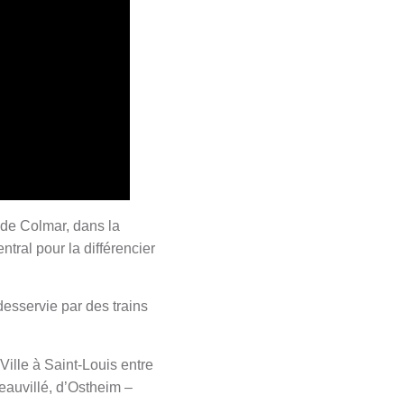
 de Colmar, dans la
tral pour la différencier
desservie par des trains
Ville à Saint-Louis entre
eauvillé, d’Ostheim –