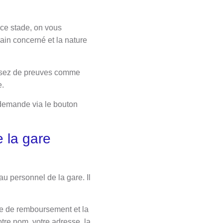
 ce stade, on vous
rain concerné et la nature
sposez de preuves comme
e.
e demande via le bouton
 la gare
u personnel de la gare. Il
de de remboursement et la
otre nom, votre adresse, la