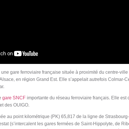
ne gare ferroviaire française située à proximité du centre-ville
Alsace, en région Grand Est. Elle s’appelait autrefois Colmar-Cen
ar.
ne
gare SNCF
importante du réseau ferroviaire français. Elle est 
et des OUIGO.
ée au point kilométrique (PK) 65,817 de la ligne de Strasbourg-
stat (s’intercalent les gares fermées de Saint-Hippolyte, de Rib