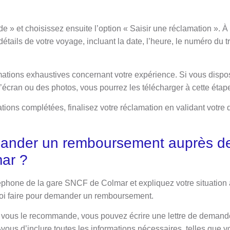
de » et choisissez ensuite l’option « Saisir une réclamation ». À
étails de votre voyage, incluant la date, l’heure, le numéro du t
ormations exhaustives concernant votre expérience. Si vous di
d’écran ou des photos, vous pourrez les télécharger à cette étap
ations complétées, finalisez votre réclamation en validant votr
nder un remboursement auprès de
ar ?
phone de la gare SNCF de Colmar et expliquez votre situation a
uoi faire pour demander un remboursement.
re vous le recommande, vous pouvez écrire une lettre de deman
vous d’inclure toutes les informations nécessaires, telles que v