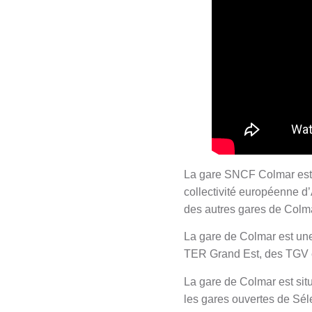
La gare SNCF Colmar est u
collectivité européenne d’
des autres gares de Colm
La gare de Colmar est u
TER Grand Est, des TGV 
La gare de Colmar est situ
les gares ouvertes de Séle