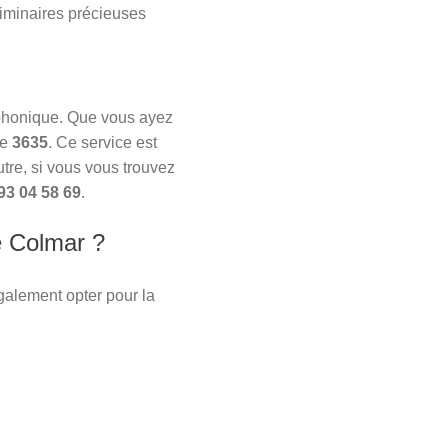
liminaires précieuses
léphonique. Que vous ayez
le
3635
. Ce service est
re, si vous vous trouvez
93 04 58 69
.
e Colmar ?
galement opter pour la