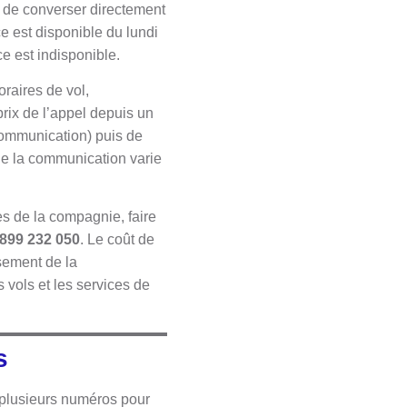
té de converser directement
ce est disponible du lundi
e est indisponible.
oraires de vol,
prix de l’appel depuis un
 communication) puis de
 de la communication varie
es de la compagnie, faire
 899 232 050
. Le coût de
ssement de la
vols et les services de
es
e plusieurs numéros pour