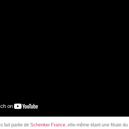
 fait partie de
Schenker France
, elle-même étant une filiale 