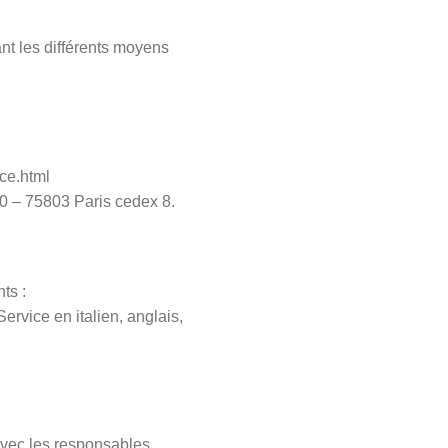
ant les différents moyens
nce.html
160 – 75803 Paris cedex 8.
ts :
ervice en italien, anglais,
avec les responsables,