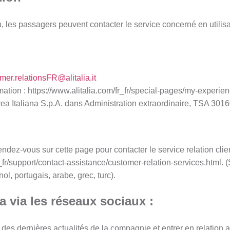
, les passagers peuvent contacter le service concerné en utilis
mer.relationsFR@alitalia.it
ation : https://www.alitalia.com/fr_fr/special-pages/my-experie
rea Italiana S.p.A. dans Administration extraordinaire, TSA 30
rendez-vous sur cette page pour contacter le service relation clien
_fr/support/contact-assistance/customer-relation-services.html. (S
ol, portugais, arabe, grec, turc).
ia via les réseaux sociaux :
 des dernières actualités de la compagnie et entrer en relation 