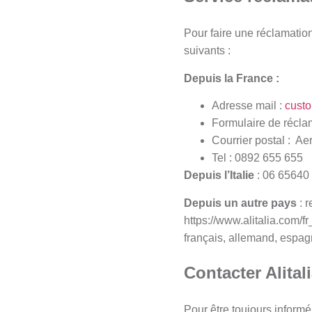
Pour faire une réclamation
suivants :
Depuis la France :
Adresse mail :
custo
Formulaire de réclam
Courrier postal : Ae
Tel : 0892 655 655
Depuis l’Italie
: 06 65640
Depuis un autre pays
: 
https://www.alitalia.com/fr
français, allemand, espagn
Contacter Alital
Pour être toujours informé